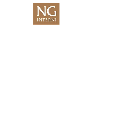
We Are Coming
Soon