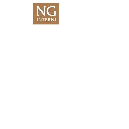
We Are Coming
Soon