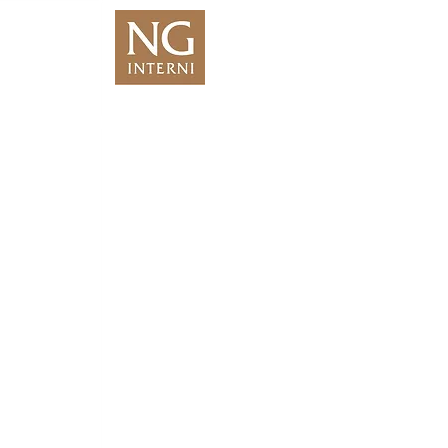
We Are Coming
Soon